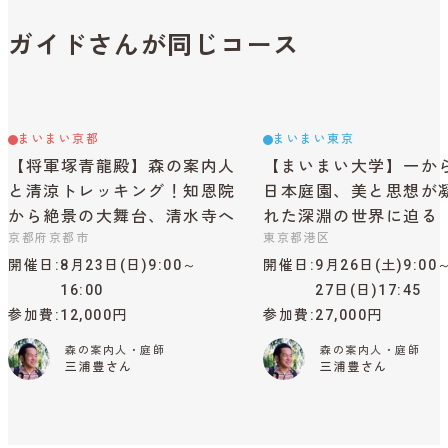
ガイドさんが同じコース
まいまい京都
まいまい東京
【将軍塚青龍殿】森の案内人
【まいまい大学】一か
と清涼トレッキング！知恩院
日本庭園、美と思想が
から絶景の大舞台、清水寺へ
れた深淵の世界に迫る
京都府京都市
東京都港区
開催日
8月23日(日)9:00～
開催日
9月26日(土)9:00
16:00
27日(日)17:45
参加費
12,000円
参加費
27,000円
森の案内人・庭師
森の案内人・庭師
三浦豊さん
三浦豊さん