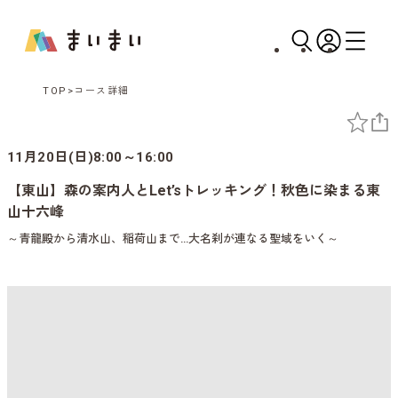
TOP
コース詳細
11月20日(日)8:00～16:00
【東山】森の案内人とLet’sトレッキング！秋色に染まる東
山十六峰
～青龍殿から清水山、稲荷山まで…大名刹が連なる聖域をいく～