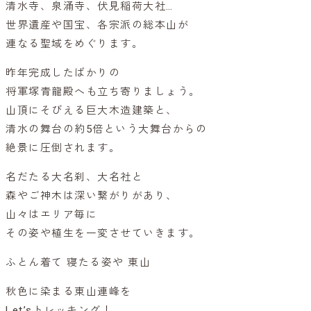
清水寺、泉涌寺、伏見稲荷大社…
世界遺産や国宝、各宗派の総本山が
連なる聖域をめぐります。
昨年完成したばかりの
将軍塚青龍殿へも立ち寄りましょう。
山頂にそびえる巨大木造建築と、
清水の舞台の約5倍という大舞台からの
絶景に圧倒されます。
名だたる大名刹、大名社と
森やご神木は深い繋がりがあり、
山々はエリア毎に
その姿や植生を一変させていきます。
ふとん着て 寝たる姿や 東山
秋色に染まる東山連峰を
Let’sトレッキング！