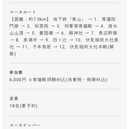
コースルート
【距離：約7.0km】 地下鉄「東山」 → 1．青蓮院
門跡 → 2．知恩院 → 3．将軍塚青龍殿 → 4．清水
山山頂 → 5．豊国廟 → 6．劔神社 → 7．鳥辺野陵
→ 8．泉涌寺 → 9．四ツ辻 → 10．伏見稲荷大社奥
社 → 11．千本鳥居 → 12．伏見稲荷大社本殿(解
散)
参加費
6,000円 ※青龍殿拝観料込
(消費税・保険料込)
定員
18名(要予約)
コースナンバー