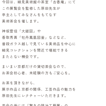
今回は、細見美術館の茶室「古香庵」にて
この展覧会を監修した原田先生が
亭主としてみなさんをもてなす
美術茶会を催します。
神坂雪佳「大鎧図」や
香取秀真「牡丹鳳凰図釜」などなど、
普段ガラス越しで見ている美術品を中心に
細見コレクションを間近で堪能できる
またとない機会です。
まいまい京都だけの貸切茶会なので、
お茶会初心者、未経験の方もご安心を。
お茶を頂きながら、
展示作品と京都の関係、工芸作品の魅力を
原田先生にレクチャーいただきます。
茶会の後には「驚きの明治工藝展」の