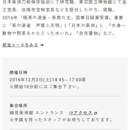
日本美術刀剣保存協会にて研究職、東京国立博物館にて金
工室長、法隆寺宝物室長などを歴任したのち、現職。
2016年「極茶の湯釜－茶席の主」国華目録賞受賞。著書
に「茶の湯釜 芦屋と天明」(『日本の美術』)、『水滴ー
動物や野菜をかたどった水いれ』『自在置物』など。
担当コースをみる
開催日時
2016年12月3日(土)14:45～17:00頃
※開始10分前にはご集合下さい。
集合場所
細見美術館 エントランス
⇒アクセス
※手旗を持ったスタッフがお待ちしております。