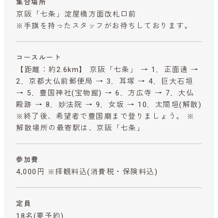
集合場所
京阪「七条」淀屋橋方面改札口前
※手旗を持ったスタッフがお待ちしております。
コースルート
【距離：約2.6km】 京阪「七条」 → 1．正面通 →
2．京都大仏前郵便局 → 3．耳塚 → 4．巨大石垣
→ 5．豊国神社(宝物館) → 6．方広寺 → 7．大仏
殿跡 → 8．妙法院 → 9．女坂 → 10．太閤垣(解散)
※終了後、希望者で豊国廟まで登りましょう。 ※
解散場所の最寄駅は、京阪「七条」
参加費
4,000円 ※拝観料込
(消費税・保険料込)
定員
18名(要予約)