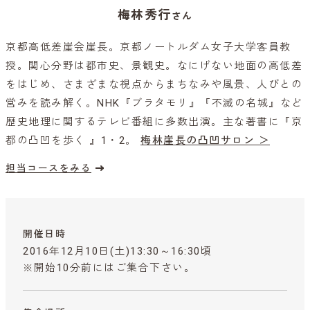
梅林秀行
さん
京都高低差崖会崖長。京都ノートルダム女子大学客員教
授。関心分野は都市史、景観史。なにげない地面の高低差
をはじめ、さまざまな視点からまちなみや風景、人びとの
営みを読み解く。NHK『ブラタモリ』『不滅の名城』など
歴史地理に関するテレビ番組に多数出演。主な著書に『京
都の凸凹を歩く 』1・2。
梅林崖長の凸凹サロン ＞
担当コースをみる
開催日時
2016年12月10日(土)13:30～16:30頃
※開始10分前にはご集合下さい。