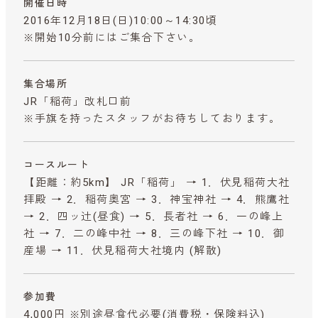
開催日時
2016年12月18日(日)10:00～14:30頃
※開始10分前にはご集合下さい。
集合場所
JR「稲荷」改札口前
※手旗を持ったスタッフがお待ちしております。
コースルート
【距離：約5km】 JR「稲荷」 → 1．伏見稲荷大社
拝殿 → 2．稲荷奥宮 → 3．神宝神社 → 4．熊鷹社
→ 2．四ッ辻(昼食) → 5．長者社 → 6．一の峰上
社 → 7．二の峰中社 → 8．三の峰下社 → 10．御
産場 → 11．伏見稲荷大社境内 (解散)
参加費
4,000円 ※別途昼食代必要
(消費税・保険料込)