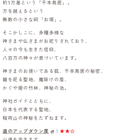
約1万基という「千本鳥居」。
万を越えるという
無数の小さな祠「お塚」。
そこかしこに、多種多様な
神さまや仏さまがお祀りされており、
人々の今も生きた信仰、
八百万の神々が息づいています。
神さまのお使いである狐、千本鳥居の秘密、
龍を祀る聖地、魔除けの盾、
かぐや姫の竹林、神秘の池。
神社ガイドとともに、
日本を代表する聖地、
稲荷山の神秘をたずねます。
道のアップダウン度
：
★★☆
山道を歩きます。