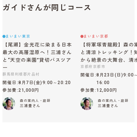
ガイドさんが同じコース
まいまい東京
まいまい京都
【尾瀬】金光花に染まる日本
【将軍塚青龍殿】森の
最大の高層湿原へ！三浦さん
と清涼トレッキング！
と“天空の楽園”貸切バスツア
から絶景の大舞台、清
京都府京都市
ー
群馬県利根郡片品村
開催日
8月23日(日)9:00
開催日
8月7日(金)9:00～20:20
16:00
参加費
21,000円
参加費
12,000円
森の案内人・庭師
森の案内人・庭師
三浦豊さん
三浦豊さん