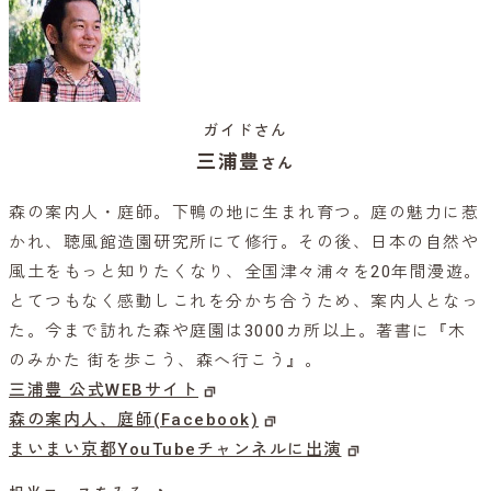
ガイドさん
三浦豊
さん
森の案内人・庭師。下鴨の地に生まれ育つ。庭の魅力に惹
かれ、聴風館造園研究所にて修行。その後、日本の自然や
風土をもっと知りたくなり、全国津々浦々を20年間漫遊。
とてつもなく感動しこれを分かち合うため、案内人となっ
た。今まで訪れた森や庭園は3000カ所以上。著書に『木
のみかた 街を歩こう、森へ行こう』。
三浦豊 公式WEBサイト
森の案内人、庭師(Facebook)
まいまい京都YouTubeチャンネルに出演