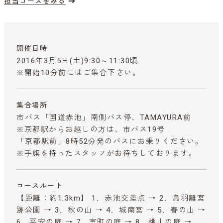
担当コースをみる
開催日時
2016年3月5日(土)9:30～11:30頃
※開始10分前にはご集合下さい。
集合場所
市バス「国道赤池」南側バス停、TAMAYURA前
※京都駅からお越しの方は、市バス19号
「京都駅前」8時52分発のバスにお乗りください。
※手旗を持ったスタッフがお待ちしております。
コースルート
【距離：約1.3km】 1．赤池交差点 → 2．鳥羽離宮
跡公園 → 3．秋の山 → 4．城南宮 → 5．春の山 →
6．平安の庭 → 7．室町の庭 → 8．桃山の庭 →