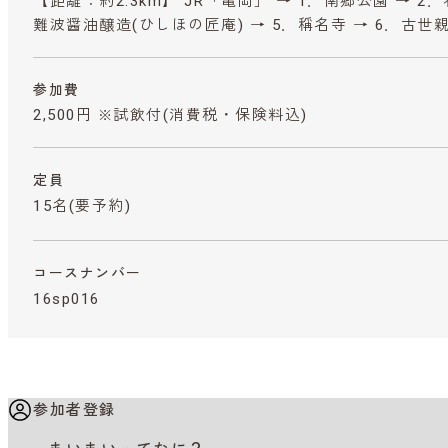
【距離：約2.3km】 JR「亀岡」 → 1．南郷公園 → 2．
難波醤油醸造(ひしほの匠庵) → 5．稱名寺 → 6．古世親
参加費
2,500円 ※試飲付
(消費税・保険料込)
定員
15名(要予約)
コースナンバー
16sp016
参加者登録