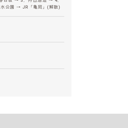
春日坂 → 3．丹山酒造 → 4．
水公園 → JR「亀岡」(解散)