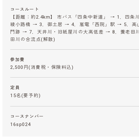
コースルート
【距離：約2.4km】 市バス「四条中新道」 → 1．四条
綾小路橋 → 3．御土居 → 4．嵐電「西院」駅 → 5．
門跡 → 7．天井川・旧紙屋川の大高低差 → 8．養老田
田川の合流点(解散)
参加費
2,500円
(消費税・保険料込)
定員
15名(要予約)
コースナンバー
16sp024