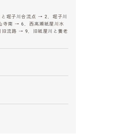
川と堀子川合流点 → 2．堀子川
高山寺南 → 6．西高瀬紙屋川水
川旧流路 → 9．旧紙屋川と養老