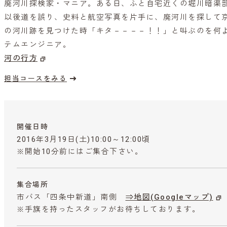
廃河川探検家・マニア。ある日、ふと自宅近くの堀川暗渠
以後道を誤り、史料と航空写真を片手に、廃河川を探して
の河川跡を見つけた時「キタ－－－－！！」と叫ぶのを何
テムエンジニア。
河の行方
担当コースをみる
開催日時
2016年3月19日(土)10:00～12:00頃
※開始10分前にはご集合下さい。
集合場所
市バス「四条中新道」南側
⇒地図(Googleマップ)
※手旗を持ったスタッフがお待ちしております。