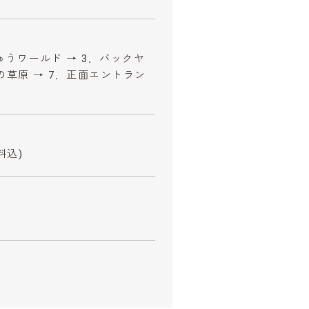
ゅうワールド → 3．バックヤ
カの草原 → 7．正面エントラン
料込)