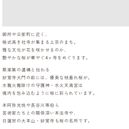
御所や公家町に近く、
格式高き社寺が集まる上京のまち。
雅な文化が花を咲かせるのか、
艶やかな桜が華やぐ4ヶ寺をめぐります。
聚楽第の遺構と伝わる
妙覚寺大門の前には、優美な枝垂れ桜が。
水難火難除けの守護神・水火天満宮は
境内を包み込むように桜に彩られています。
本阿弥光悦や長谷川等伯ら
芸術家たちとの関係深い本法寺や、
日蓮宗の大本山・妙覚寺も桜の名所です。