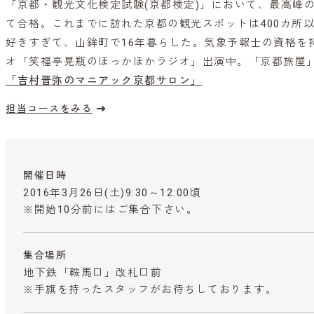
「京都・観光文化検定試験(京都検定)」において、最高峰の
て合格。これまでに訪れた京都の観光スポットは400カ所
好きすぎて、山鉾町で16年暮らした。気象予報士の資格を持
オ「笑福亭晃瓶のほっかほかラジオ」出演中。「京都旅屋
「吉村晋弥のマニアック京都サロン」
担当コースをみる
開催日時
2016年3月26日(土)9:30～12:00頃
※開始10分前にはご集合下さい。
集合場所
地下鉄「鞍馬口」改札口前
※手旗を持ったスタッフがお待ちしております。