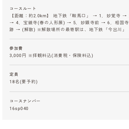
コースルート
【距離：約2.0km】 地下鉄「鞍馬口」 → 1．妙覚寺 →
→ 4．宝鏡寺(春の人形展) → 5．妙顕寺前 → 6．相国
跡 → (解散) ※解散場所の最寄駅は、地下鉄「今出川」
参加費
3,000円 ※拝観料込
(消費税・保険料込)
定員
18名(要予約)
コースナンバー
16sp040