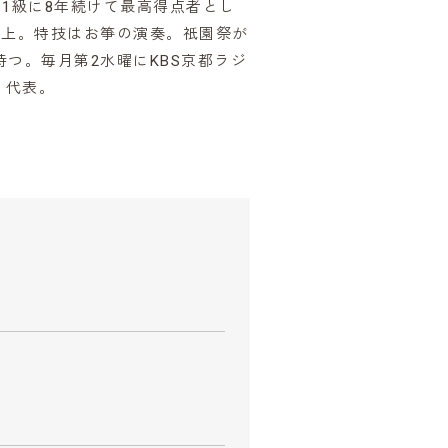
1級に8年続けて最高得点者とし
以上。特技はお箏の演奏。祇園祭が
つ。毎月第2水曜にKBS京都ラジ
」代表。