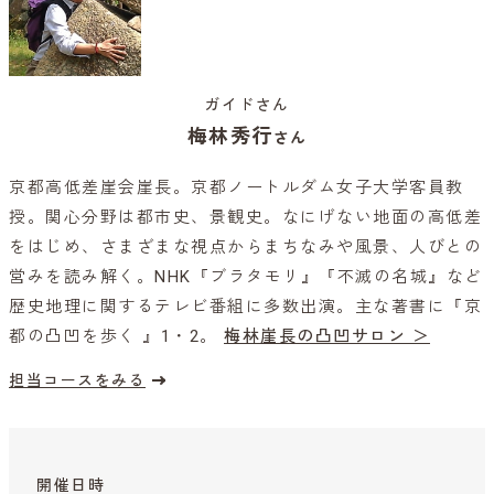
ガイドさん
梅林秀行
さん
京都高低差崖会崖長。京都ノートルダム女子大学客員教
授。関心分野は都市史、景観史。なにげない地面の高低差
をはじめ、さまざまな視点からまちなみや風景、人びとの
営みを読み解く。NHK『ブラタモリ』『不滅の名城』など
歴史地理に関するテレビ番組に多数出演。主な著書に『京
都の凸凹を歩く 』1・2。
梅林崖長の凸凹サロン ＞
担当コースをみる
開催日時