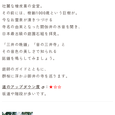
壮麗な檜皮葺の金堂。
その前には、樹齢1000歳という巨樹が。
今なお霊泉が湧きつづける
寺名の由来となった閼伽井の水音を聞き、
日本最古級の庭園石組を拝見。
「三井の晩鐘」「音の三井寺」と
その音色の美しさで知られる
銘鐘を鳴らしてみましょう。
庭師のガイドとともに、
群桜に浮かぶ御井の寺を巡ります。
道のアップダウン度
：
★☆☆
坂道や階段が多いです。