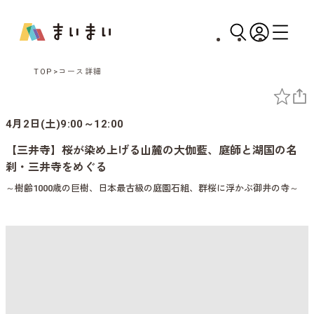
TOP
コース詳細
4月2日(土)9:00～12:00
【三井寺】桜が染め上げる山麓の大伽藍、庭師と湖国の名
刹・三井寺をめぐる
～樹齢1000歳の巨樹、日本最古級の庭園石組、群桜に浮かぶ御井の寺～