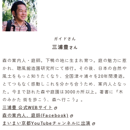
ガイドさん
三浦豊
さん
森の案内人・庭師。下鴨の地に生まれ育つ。庭の魅力に惹
かれ、聴風館造園研究所にて修行。その後、日本の自然や
風土をもっと知りたくなり、全国津々浦々を20年間漫遊。
とてつもなく感動しこれを分かち合うため、案内人となっ
た。今まで訪れた森や庭園は3000カ所以上。著書に『木
のみかた 街を歩こう、森へ行こう』。
三浦豊 公式WEBサイト
森の案内人、庭師(Facebook)
まいまい京都YouTubeチャンネルに出演