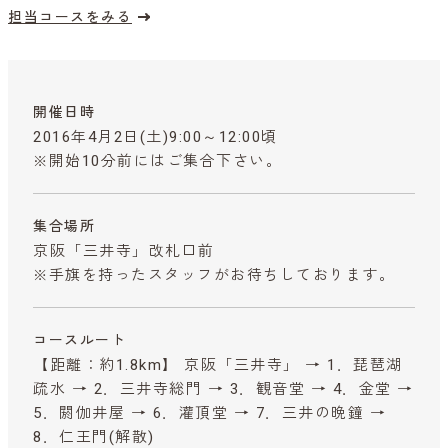
担当コースをみる
開催日時
2016年4月2日(土)9:00～12:00頃
※開始10分前にはご集合下さい。
集合場所
京阪「三井寺」改札口前
※手旗を持ったスタッフがお待ちしております。
コースルート
【距離：約1.8km】 京阪「三井寺」 → 1．琵琶湖
疏水 → 2．三井寺総門 → 3．観音堂 → 4．金堂 →
5．閼伽井屋 → 6．灌頂堂 → 7．三井の晩鐘 →
8．仁王門(解散)