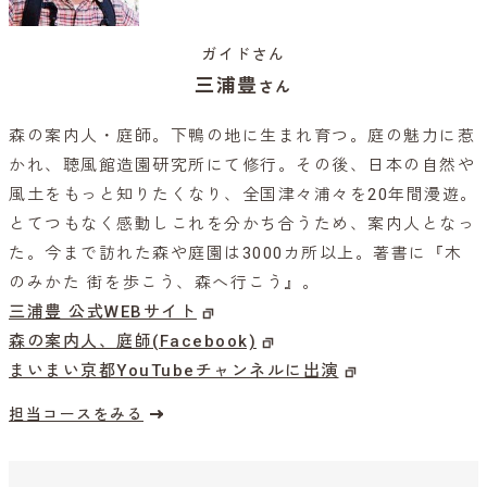
ガイドさん
三浦豊
さん
森の案内人・庭師。下鴨の地に生まれ育つ。庭の魅力に惹
かれ、聴風館造園研究所にて修行。その後、日本の自然や
風土をもっと知りたくなり、全国津々浦々を20年間漫遊。
とてつもなく感動しこれを分かち合うため、案内人となっ
た。今まで訪れた森や庭園は3000カ所以上。著書に『木
のみかた 街を歩こう、森へ行こう』。
三浦豊 公式WEBサイト
森の案内人、庭師(Facebook)
まいまい京都YouTubeチャンネルに出演
担当コースをみる