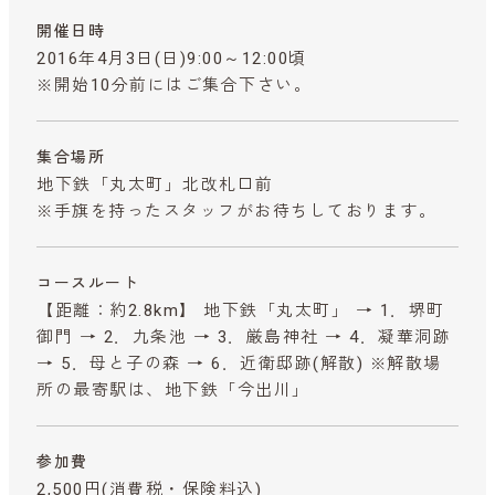
開催日時
2016年4月3日(日)9:00～12:00頃
※開始10分前にはご集合下さい。
集合場所
地下鉄「丸太町」北改札口前
※手旗を持ったスタッフがお待ちしております。
コースルート
【距離：約2.8km】 地下鉄「丸太町」 → 1．堺町
御門 → 2．九条池 → 3．厳島神社 → 4．凝華洞跡
→ 5．母と子の森 → 6．近衛邸跡(解散) ※解散場
所の最寄駅は、地下鉄「今出川」
参加費
2,500円
(消費税・保険料込)