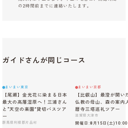
の2時間前までに連絡いたします。
ガイドさんが同じコース
まいまい東京
まいまい京都
【尾瀬】金光花に染まる日本
【比叡山】最澄が開い
最大の高層湿原へ！三浦さん
仏教の母山、森の案内
と“天空の楽園”貸切バスツア
暦寺三塔巡礼ツアー
滋賀県大津市
ー
群馬県利根郡片品村
開催日
8月15日(土)10:0