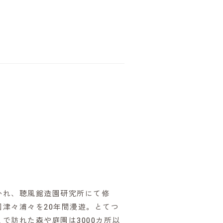
かれ、聴風館造園研究所にて修
津々浦々を20年間漫遊。とてつ
で訪れた森や庭園は3000カ所以