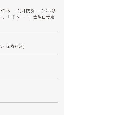
中千本 → 竹林院前 → (バス移
 5．上千本 → 6．金峯山寺蔵
税・保険料込)
。