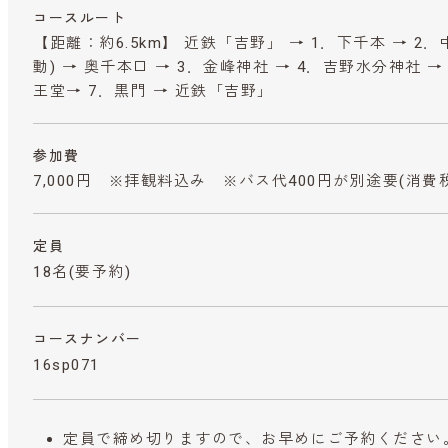
コースルート
【距離：約6.5km】 近鉄「吉野」 → 1．下千本 → 2．
動) → 奥千本口 → 3．金峰神社 → 4．吉野水分神社 →
王堂→ 7．黒門 → 近鉄「吉野」
参加費
7,000円 ※拝観料込み ※バス代400円が別途要
(消費
定員
18名(要予約)
コースナンバー
16sp071
定員で締め切りますので、お早めにご予約ください