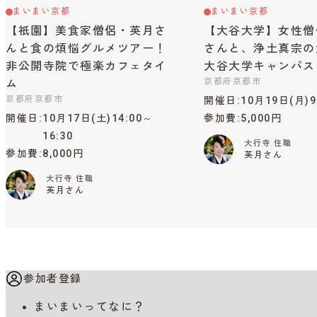
まいまい京都
まいまい京都
【祇園】美食家僧侶・英月さ
【大谷大学】女性僧
んと食の煩悩グルメツアー！
さんと、浄土真宗の
非公開寺院で極楽カフェタイ
大谷大学キャンパス
京都府京都市
ム
京都府京都市
開催日
10月19日(月)9
開催日
10月17日(土)14:00～
参加費
5,000円
16:30
大行寺 住職
参加費
8,000円
英月さん
大行寺 住職
英月さん
参加者登録
まいまいってなに？