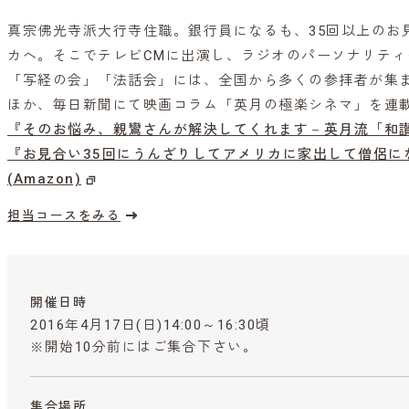
真宗佛光寺派大行寺住職。銀行員になるも、35回以上のお
カへ。そこでテレビCMに出演し、ラジオのパーソナリテ
「写経の会」「法話会」には、全国から多くの参拝者が集
ほか、毎日新聞にて映画コラム「英月の極楽シネマ」を連
『そのお悩み、親鸞さんが解決してくれます－英月流「和讃」
『お見合い35回にうんざりしてアメリカに家出して僧侶に
(Amazon)
担当コースをみる
開催日時
2016年4月17日(日)14:00～16:30頃
※開始10分前にはご集合下さい。
集合場所