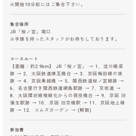
※開始10分前にはご集合下さい。
集合場所
JR「桜ノ宮」南口
※手旗を持ったスタッフがお待ちしております。
コースルート
【距離：約2.9km】 JR「桜ノ宮」 → 1．淀川橋梁
跡 → 2．大阪鉄道煉瓦橋台 → 3．京阪梅田線の痕
跡 → 4．京阪乗越橋 → 5．関西鉄道桜ノ宮線跡 →
6．名古屋行き関西鉄道網島駅跡 → 7．京街道 →
8．大阪環状線複線化からの現役橋台 → 9．京阪 旧
蒲生駅跡 → 10．京阪 旧京橋駅 → 11．京阪地上線
跡 → 12．コムズガーデン → (解散)
参加費