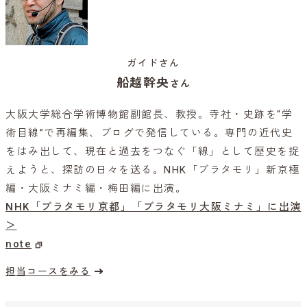
ガイドさん
船越幹央
さん
大阪大学総合学術博物館副館長、教授。寺社・史跡を“学
術目線”で再編集、ブログで発信している。専門の近代史
をはみ出して、現在と過去をつなぐ「線」として歴史を捉
えようと、探訪の日々を送る。NHK「ブラタモリ」新京極
編・大阪ミナミ編・梅田編に出演。
NHK「ブラタモリ京都」
「ブラタモリ大阪ミナミ」に出演
＞
note
担当コースをみる