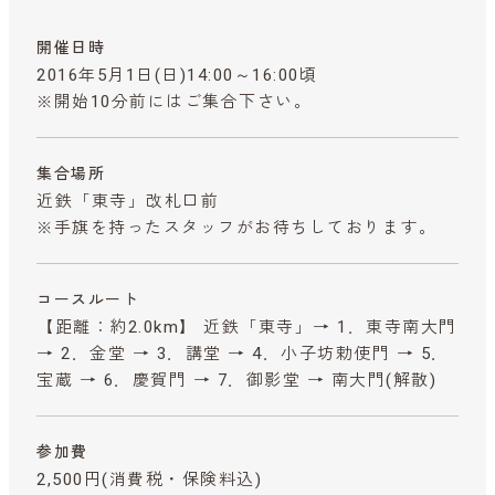
開催日時
2016年5月1日(日)14:00～16:00頃
※開始10分前にはご集合下さい。
集合場所
近鉄「東寺」改札口前
※手旗を持ったスタッフがお待ちしております。
コースルート
【距離：約2.0km】 近鉄「東寺」→ 1．東寺南大門
→ 2．金堂 → 3．講堂 → 4．小子坊勅使門 → 5．
宝蔵 → 6．慶賀門 → 7．御影堂 → 南大門(解散)
参加費
2,500円
(消費税・保険料込)