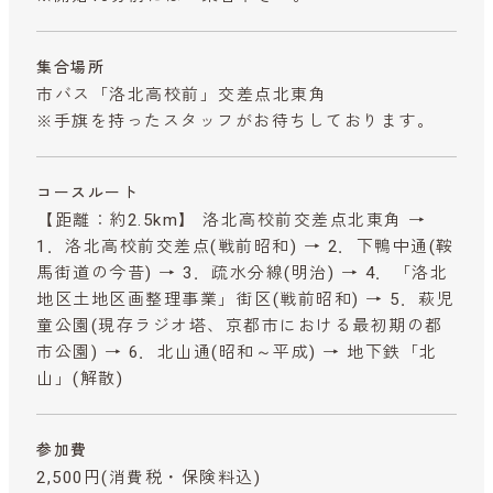
集合場所
市バス「洛北高校前」交差点北東角
※手旗を持ったスタッフがお待ちしております。
コースルート
【距離：約2.5km】 洛北高校前交差点北東角 →
1．洛北高校前交差点(戦前昭和) → 2．下鴨中通(鞍
馬街道の今昔) → 3．疏水分線(明治) → 4．「洛北
地区土地区画整理事業」街区(戦前昭和) → 5．萩児
童公園(現存ラジオ塔、京都市における最初期の都
市公園) → 6．北山通(昭和～平成) → 地下鉄「北
山」(解散)
参加費
2,500円
(消費税・保険料込)