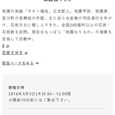
祇園の旅館「ギオン福住」元支配人。祇園甲部、祇園東、
宮川町の芸舞妓の手配、また自らお座敷の司会進行を手が
け、花街文化に親しんできた。全国200箇所以上の花街・
花街跡を訪問。現在はもっぱら「祇園ねりもの」の復興を
目指して活動中。
X
花街ぞめき
担当コースをみる
開催日時
2016年5月5日(木)9:30～12:00頃
※開始10分前にはご集合下さい。