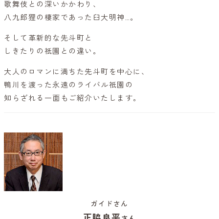
歌舞伎との深いかかわり、
八九郎狸の棲家であった臼大明神…。
そして革新的な先斗町と
しきたりの祇園との違い。
大人のロマンに満ちた先斗町を中心に、
鴨川を渡った永遠のライバル祇園の
知らざれる一面もご紹介いたします。
ガイドさん
正脇良平
さん