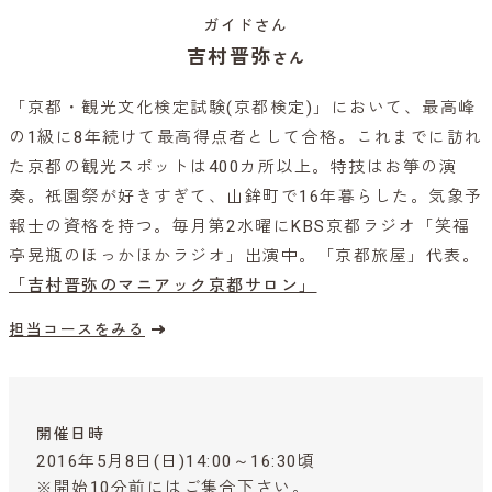
ガイドさん
吉村晋弥
さん
「京都・観光文化検定試験(京都検定)」において、最高峰
の1級に8年続けて最高得点者として合格。これまでに訪れ
た京都の観光スポットは400カ所以上。特技はお箏の演
奏。祇園祭が好きすぎて、山鉾町で16年暮らした。気象予
報士の資格を持つ。毎月第2水曜にKBS京都ラジオ「笑福
亭晃瓶のほっかほかラジオ」出演中。「京都旅屋」代表。
「吉村晋弥のマニアック京都サロン」
担当コースをみる
開催日時
2016年5月8日(日)14:00～16:30頃
※開始10分前にはご集合下さい。