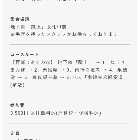
集合場所
地下鉄「蹴上」改札口前
※手旗を持ったスタッフがお待ちしております。
コースルート
【距離：約2.7km】 地下鉄「蹴上」 → 1．ねじり
まんぽ → 2．天授庵 → 3．南禅寺境内 → 4．永観
堂 → 5．尊良親王墓 → 市バス「南禅寺永観堂道」
(解散)
参加費
3,500円 ※拝観料込
(消費税・保険料込)
定員