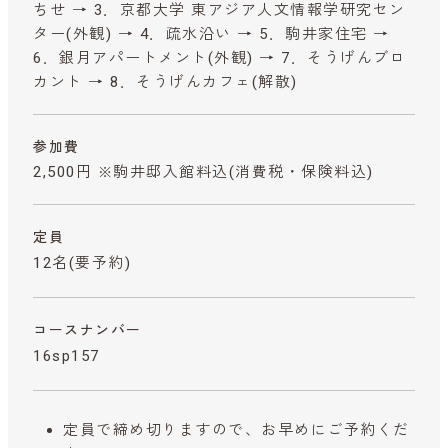
ちせ → 3．京都大学 東アジア人文情報学研究セン
ター(外観) → 4．疏水沿い → 5．駒井家住宅 →
6．銀月アパートメント(外観) → 7．そうげんブロ
カント → 8．そうげんカフェ(解散)
参加費
2,500円 ※駒井邸入館料込
(消費税・保険料込)
定員
12名(要予約)
コースナンバー
16sp157
定員で締め切りますので、お早めにご予約くだ