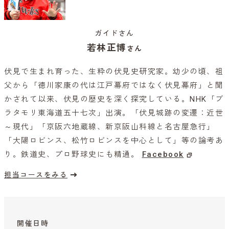
ガイドさん
若林正博
さん
伏見で生まれ育った、生粋の伏見史研究家。幼少の頃、祖
父から「徳川家康の代は江戸幕府ではなく伏見幕府」と聞
かされて以来、伏見の歴史を深く探究している。NHK「ブ
ラタモリ東海道五十七次」出演。「伏見城跡の変遷：近世
～現代」「京阪六地蔵線、新京阪山科線と名古屋急行」
「大陽ロビンス、松竹ロビンスを中心として」等の論考あ
り。鉄道史、プロ野球史にも精通。
Facebook
担当コースをみる
開催日時