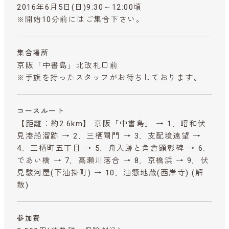
2016年6月5日(日)9:30～12:00頃
※開始10分前にはご集合下さい。
集合場所
京阪「中書島」北改札口前
※手旗を持ったスタッフがお待ちしております。
コースルート
【距離：約2.6km】 京阪「中書島」 → 1．昭和伏
見港船溜跡 → 2．三栖閘門 → 3．支配境遠望 →
4．三栖町五丁目 → 5．舟入跡と角倉顕彰碑 → 6．
であい橋 → 7．高瀬川落合 → 8．京橋浜 → 9．伏
見駿河屋(下油掛町) → 10．油懸地蔵(西岸寺) (解
散)
参加費