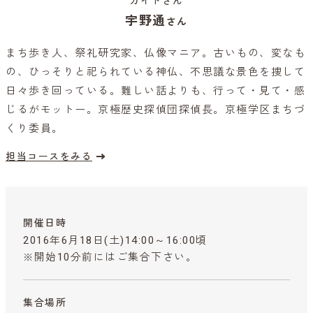
ガイドさん
宇野通
さん
まち歩き人、祭礼研究家、仏像マニア。古いもの、変なも
の、ひっそりと祀られている神仏、不思議な景色を捜して
日々歩き回っている。難しい話よりも、行って・見て・感
じるがモットー。京極歴史探偵団探偵長。京極学区まちづ
くり委員。
担当コースをみる
開催日時
2016年6月18日(土)14:00～16:00頃
※開始10分前にはご集合下さい。
集合場所