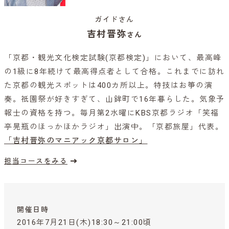
ガイドさん
吉村晋弥
さん
「京都・観光文化検定試験(京都検定)」において、最高峰
の1級に8年続けて最高得点者として合格。これまでに訪れ
た京都の観光スポットは400カ所以上。特技はお箏の演
奏。祇園祭が好きすぎて、山鉾町で16年暮らした。気象予
報士の資格を持つ。毎月第2水曜にKBS京都ラジオ「笑福
亭晃瓶のほっかほかラジオ」出演中。「京都旅屋」代表。
「吉村晋弥のマニアック京都サロン」
担当コースをみる
開催日時
2016年7月21日(木)18:30～21:00頃