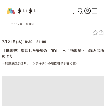
TOP
コース詳細
7月21日(木)18:30～21:00
【祇園祭】復活した後祭の「宵山」へ！祇園祭・山鉾と会所
めぐり
～駒形提灯が灯り、コンチキチンの祇園囃子が響く夜～