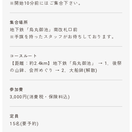
※開始10分前にはご集合下さい。
集合場所
地下鉄「烏丸御池」南改札口前
※手旗を持ったスタッフがお待ちしております。
コースルート
【距離：約2.4km】地下鉄「烏丸御池」 → 1．後祭
の山鉾、会所めぐり → 2．大船鉾(解散)
参加費
3,000円
(消費税・保険料込)
定員
15名(要予約)