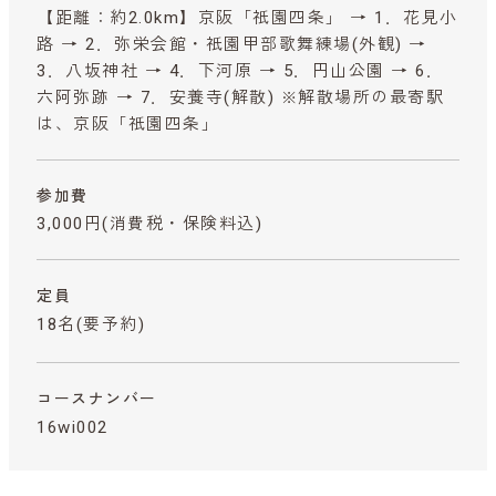
【距離：約2.0km】京阪「祇園四条」 → 1．花見小
路 → 2．弥栄会館・祇園甲部歌舞練場(外観) →
3．八坂神社 → 4．下河原 → 5．円山公園 → 6．
六阿弥跡 → 7．安養寺(解散) ※解散場所の最寄駅
は、京阪「祇園四条」
参加費
3,000円
(消費税・保険料込)
定員
18名(要予約)
コースナンバー
16wi002