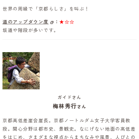
世界の周縁で「京都らしさ」を叫ぶ！
道のアップダウン度
：
★☆☆
坂道や階段が多いです。
ガイドさん
梅林秀行
さん
京都高低差崖会崖長。京都ノートルダム女子大学客員教
授。関心分野は都市史、景観史。なにげない地面の高低差
をはじめ、さまざまな視点からまちなみや風景、人びとの