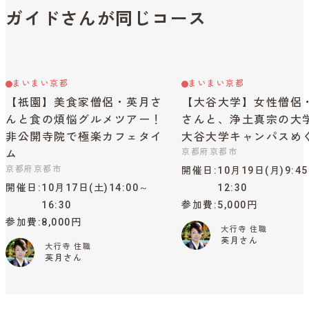
ガイドさんが同じコース
まいまい京都
まいまい京都
【祇園】美食家僧侶・英月さ
【大谷大学】女性僧侶
んと食の煩悩グルメツアー！
さんと、浄土真宗の大
非公開寺院で極楽カフェタイ
大谷大学キャンパスめ
京都府京都市
ム
京都府京都市
開催日
10月19日(月)9:4
開催日
10月17日(土)14:00～
12:30
16:30
参加費
5,000円
参加費
8,000円
大行寺 住職
英月さん
大行寺 住職
英月さん