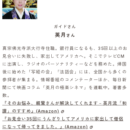
ガイドさん
英月
さん
真宗佛光寺派大行寺住職。銀行員になるも、35回以上のお
見合いに失敗し、家出してアメリカへ。そこでテレビCM
に出演し、ラジオのパーソナリティーなどを務めた。帰国
後に始めた「写経の会」「法話会」には、全国から多くの
参拝者が集まる。情報番組のコメンテーターほか、毎日新
聞にて映画コラム「英月の極楽シネマ」を連載中。著書多
数。
『そのお悩み、親鸞さんが解決してくれます－英月流「和
讃」のすすめ』(Amazon)
『お見合い35回にうんざりしてアメリカに家出して僧侶
になって帰ってきました。』(Amazon)