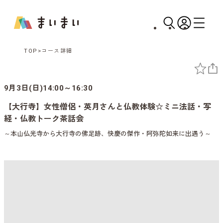
TOP
コース詳細
9月3日(日)14:00～16:30
【大行寺】女性僧侶・英月さんと仏教体験☆ミニ法話・写
経・仏教トーク茶話会
～本山仏光寺から大行寺の佛足跡、快慶の傑作・阿弥陀如来に出遇う～