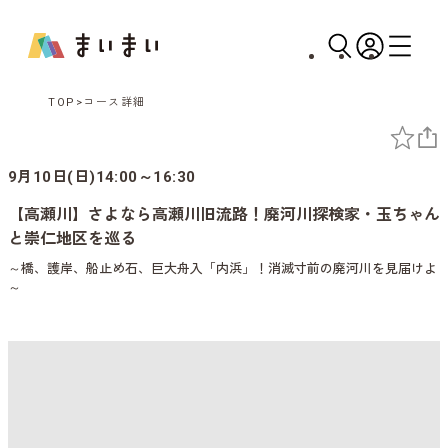
TOP
コース詳細
9月10日(日)14:00～16:30
【高瀬川】さよなら高瀬川旧流路！廃河川探検家・玉ちゃん
と崇仁地区を巡る
～橋、護岸、船止め石、巨大舟入「内浜」！消滅寸前の廃河川を見届けよ
～