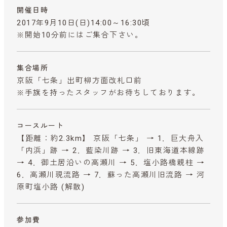
開催日時
2017年9月10日(日)14:00～16:30頃
※開始10分前にはご集合下さい。
集合場所
京阪「七条」出町柳方面改札口前
※手旗を持ったスタッフがお待ちしております。
コースルート
【距離：約2.3km】 京阪「七条」 → 1．巨大舟入
「内浜」跡 → 2．藍染川跡 → 3．旧東海道本線跡
→ 4．御土居沿いの高瀬川 → 5．塩小路橋親柱 →
6．高瀬川現流路 → 7．蘇った高瀬川旧流路 → 河
原町塩小路 (解散)
参加費