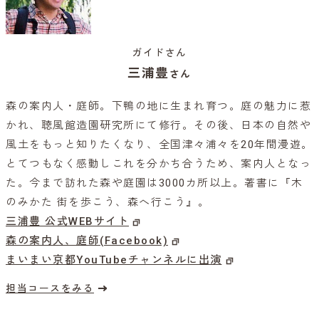
ガイドさん
三浦豊
さん
森の案内人・庭師。下鴨の地に生まれ育つ。庭の魅力に惹
かれ、聴風館造園研究所にて修行。その後、日本の自然や
風土をもっと知りたくなり、全国津々浦々を20年間漫遊。
とてつもなく感動しこれを分かち合うため、案内人となっ
た。今まで訪れた森や庭園は3000カ所以上。著書に『木
のみかた 街を歩こう、森へ行こう』。
三浦豊 公式WEBサイト
森の案内人、庭師(Facebook)
まいまい京都YouTubeチャンネルに出演
担当コースをみる