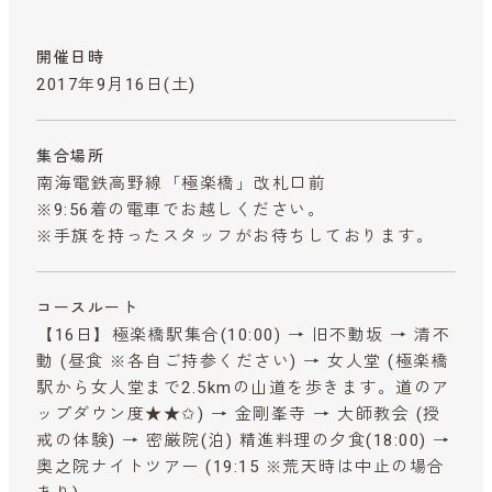
開催日時
2017年9月16日(土)
集合場所
南海電鉄高野線「極楽橋」改札口前
※9:56着の電車でお越しください。
※手旗を持ったスタッフがお待ちしております。
コースルート
【16日】極楽橋駅集合(10:00) → 旧不動坂 → 清不
動 (昼食 ※各自ご持参ください) → 女人堂 (極楽橋
駅から女人堂まで2.5kmの山道を歩きます。道のア
ップダウン度★★✩) → 金剛峯寺 → 大師教会 (授
戒の体験) → 密厳院(泊) 精進料理の夕食(18:00) →
奥之院ナイトツアー (19:15 ※荒天時は中止の場合