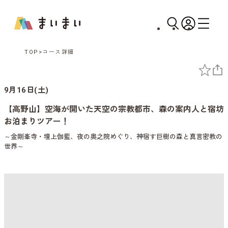
TOP
コース詳細
9月16日(土)
【高野山】空海が開いた天空の宗教都市、森の案内人と宿坊
お泊まりツアー！
～金剛峯寺・壇上伽藍、夜の奥之院めぐり、神宿す巨樹の森と真言密教の
世界～