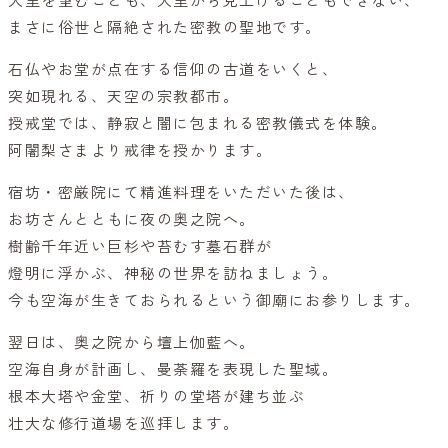
人里を望むことも、人里から見上げることもできない、
まさに俗世と隔絶された密教の聖地です。
石仏やお堂が点在する信仰の古道をいくと、
突如現れる、天空の宗教都市。
授戒堂では、静寂と闇に包まれる密教儀式を体験。
阿闍梨さまより戒律を授かります。
宿坊・密厳院にて精進料理をいただいた後は、
お坊さんとともに夜の奥之院へ。
樹齢千年近い巨杉や苔むす墓石群が
燈明に浮かぶ、神秘の世界を訪ねましょう。
今も空海が生きておられるという御廟にお参りします。
翌日は、奥之院から壇上伽藍へ。
空海自身が計画し、曼荼羅を表現した聖域。
根本大塔や金堂、祈りの堂塔が建ち並ぶ
壮大な修行道場を巡拝します。