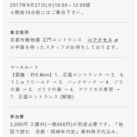
2017年9月27日(水)10:00～12:00頃
※開始10分前にはご集合下さい。
集合場所
京都市動物園 正門エントランス
⇒アクセス
※手旗を持ったスタッフがお待ちしております。
コースルート
【距離：約0.8km】1．正面エントランス → 2．も
うじゅうワールド → 3．バックヤード → 4．ゾウ
の森 → 5．ゴリラの森 → 6．アフリカの草原 →
7．正面エントランス (解散)
参加費
2,000円 入園料(一般600円)が別途必要です。『地
図で読む 京都・岡崎年代史』資料冊子代込み。