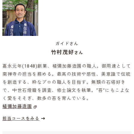
ガイドさん
竹村茂好
さん
嘉永元年(1848)創業、植彌加藤造園の職人。御用達として
南禅寺の担当を務める。最高の技術や感性、美意識で伝統
を創造する、粋なプロの職人を目指す。無類の石塔好き
で、中世石燈籠を調査、修士論文を執筆。“苔”にもこよな
く愛をそそぎ、数多の苔を育んでいる。
植彌加藤造園
担当コースをみる