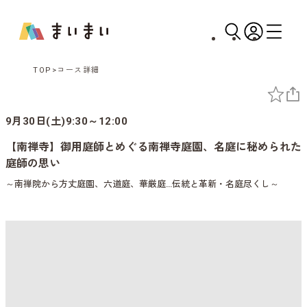
TOP
コース詳細
9月30日(土)9:30～12:00
【南禅寺】御用庭師とめぐる南禅寺庭園、名庭に秘められた
庭師の思い
～南禅院から方丈庭園、六道庭、華厳庭…伝統と革新・名庭尽くし～