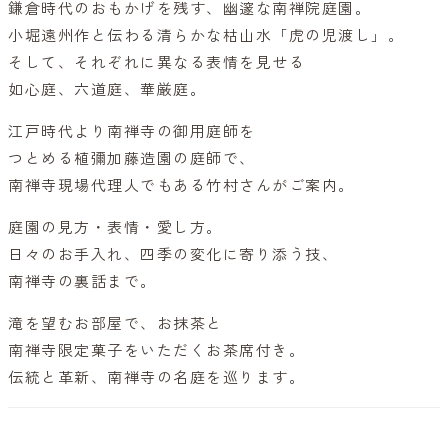
鎌倉時代のおもかげを残す、幽邃な南禅院庭園。
小堀遠州作と伝わる清らかな枯山水「虎の児渡し」。
そして、それぞれに異なる表情を見せる
如心庭、六道庭、華厳庭。
江戸時代より南禅寺の御用庭師を
つとめる植彌加藤造園の庭師で、
南禅寺現場代理人でもある竹村さんがご案内。
庭園の見方・表情・愛し方。
日々のお手入れ、四季の変化に寄り添う技、
南禅寺の裏話まで。
滝を望むお部屋で、お抹茶と
南禅寺限定菓子をいただくお茶席付き。
伝統と革新、南禅寺の名庭を巡ります。