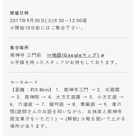
開催日時
2017年9月30日(土)9:30～12:00頃
※開始10分前にはご集合下さい。
集合場所
南禅寺 三門前
⇒地図(Googleマップ)
※手旗を持ったスタッフがお待ちしております。
コースルート
【距離：約0.8km】 1．南禅寺三門 → 2．水路閣
→ 3．南禅院 → 4．大方丈庭園 → 5．小方丈庭 →
6．六道庭 → 7．龍吟庭 → 8．華厳庭 → 9．滝の
間(庭師さんのお話を伺いながら、お抹茶と南禅寺
限定菓子をいただく) → (解散) ※靴を脱いで上がる
場所があります。