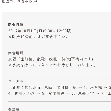
担当コースをみる
開催日時
2017年10月1日(日)9:30～12:00頃
※開始10分前にはご集合下さい。
集合場所
京阪「出町柳」叡電口改札口前(地下構内です)
※手旗を持ったスタッフがお待ちしております。
コースルート
【距離：約1.5km】京阪「出町柳」駅 → 1．河合橋 → 
4．鴨川デルタ → 5．今出川通 → 6．京都大学 → 7．
参加費