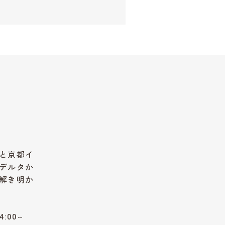
と京都イ
デルタか
解き明か
4:00～