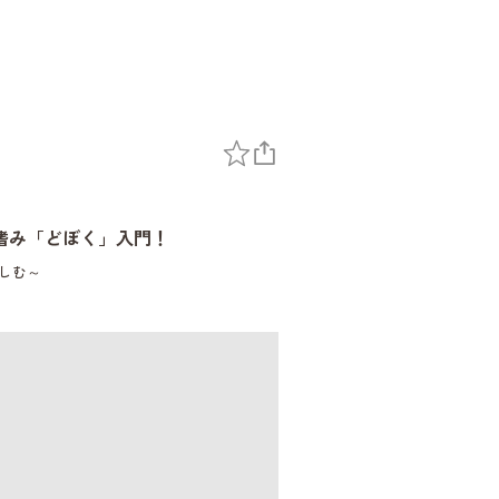
嗜み「どぼく」入門！
しむ～