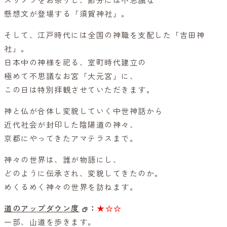
スサノヲをお祭りし、節分には不思議な
懸想文が登場する「須賀神社」。
そして、江戸時代には全国の神職を支配した「吉田神
社」。
日本中の神様を祀る、室町時代建立の
極めて不思議なお宮「大元宮」に、
この日は特別拝観させていただきます。
神と仏が合体し変貌していく中世神話から
近代社会が封印した陰陽道の神々、
京都にやってきたアマテラスまで。
神々の世界は、誰が物語にし、
どのように伝承され、変貌してきたのか。
めくるめく神々の世界を訪ねます。
道のアップダウン度
：
★☆☆
一部、山道を歩きます。