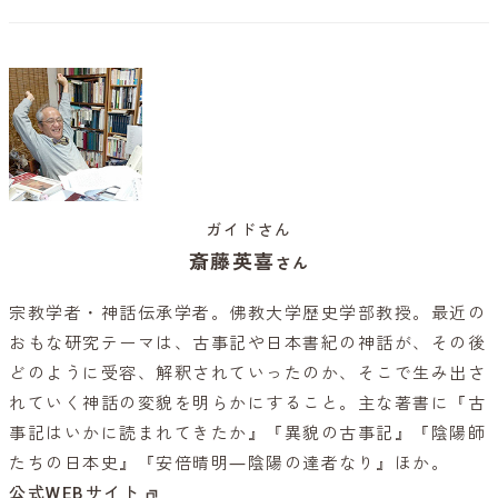
ガイドさん
斎藤英喜
さん
宗教学者・神話伝承学者。佛教大学歴史学部教授。最近の
おもな研究テーマは、古事記や日本書紀の神話が、その後
どのように受容、解釈されていったのか、そこで生み出さ
れていく神話の変貌を明らかにすること。主な著書に『古
事記はいかに読まれてきたか』『異貌の古事記』『陰陽師
たちの日本史』『安倍晴明―陰陽の達者なり』ほか。
公式WEBサイト