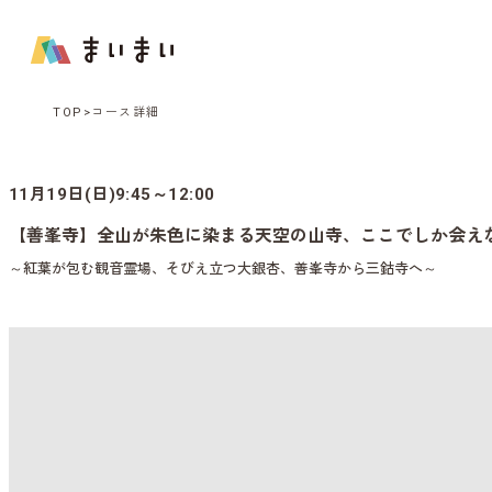
TOP
コース詳細
11月19日(日)9:45～12:00
【善峯寺】全山が朱色に染まる天空の山寺、ここでしか会え
～紅葉が包む観音霊場、そびえ立つ大銀杏、善峯寺から三鈷寺へ～