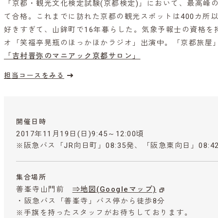
「京都・観光文化検定試験(京都検定)」において、最高峰の
て合格。これまでに訪れた京都の観光スポットは400カ所
好きすぎて、山鉾町で16年暮らした。気象予報士の資格を持
オ「笑福亭晃瓶のほっかほかラジオ」出演中。「京都旅屋
「吉村晋弥のマニアック京都サロン」
担当コースをみる
開催日時
2017年11月19日(日)9:45～12:00頃
※阪急バス「JR向日町」08:35発、「阪急東向日」08:
集合場所
善峯寺山門前
⇒地図(Googleマップ)
・阪急バス「善峯寺」バス停から徒歩8分
※手旗を持ったスタッフがお待ちしております。