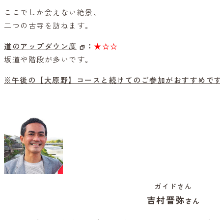
ここでしか会えない絶景、
二つの古寺を訪ねます。
道のアップダウン度
：
★☆☆
坂道や階段が多いです。
※午後の【大原野】コースと続けてのご参加がおすすめで
ガイドさん
吉村晋弥
さん