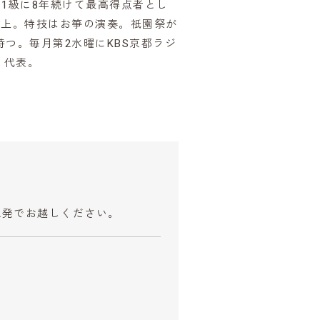
1級に8年続けて最高得点者とし
以上。特技はお箏の演奏。祇園祭が
つ。毎月第2水曜にKBS京都ラジ
」代表。
42発でお越しください。