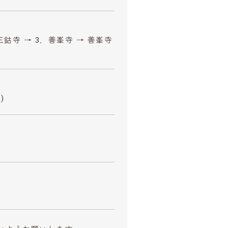
三鈷寺 → 3．善峯寺 → 善峯寺
)