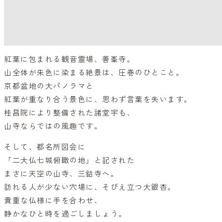
紅葉に包まれる観音霊場、善峯寺。
山全体が朱色に染まる絶景は、圧巻のひとこと。
京都盆地の大パノラマと
紅葉が重なり合う景色に、思わず言葉を失います。
桂昌院により整備された諸堂宇も、
山寺ならではの風趣です。
そして、都名所図会に
「二大仏七城俯瞰の地」と記された
まさに天空の山寺、三鈷寺へ。
訪れる人が少ない穴場に、そびえ立つ大銀杏。
貴重な仏様に手を合わせ、
静かなひと時を過ごしましょう。