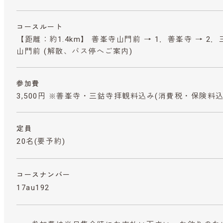
コースルート
【距離：約1.4km】 善峯寺山門前 → 1．善峯寺 → 2．
山門前 (解散、バス停へご案内)
参加費
3,500円 ※善峯寺・三鈷寺拝観料込み
(消費税・保険料込
定員
20名(要予約)
コースナンバー
17au192