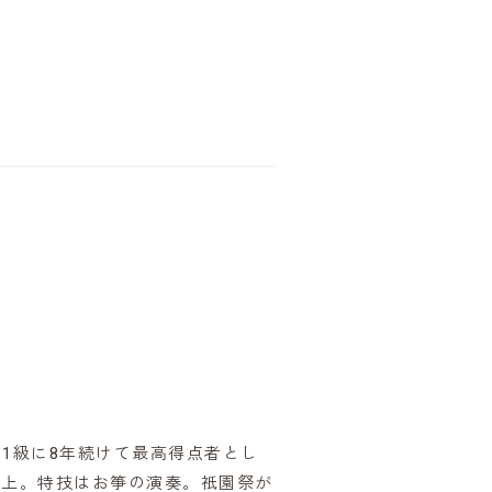
1級に8年続けて最高得点者とし
以上。特技はお箏の演奏。祇園祭が