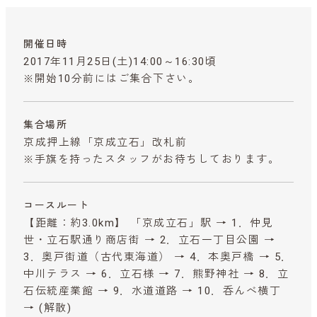
開催日時
2017年11月25日(土)14:00～16:30頃
※開始10分前にはご集合下さい。
集合場所
京成押上線「京成立石」改札前
※手旗を持ったスタッフがお待ちしております。
コースルート
【距離：約3.0km】 「京成立石」駅 → 1．仲見
世・立石駅通り商店街 → 2．立石一丁目公園 →
3．奥戸街道（古代東海道） → 4．本奥戸橋 → 5．
中川テラス → 6．立石様 → 7．熊野神社 → 8．立
石伝統産業館 → 9．水道道路 → 10．呑んべ横丁
→ (解散)