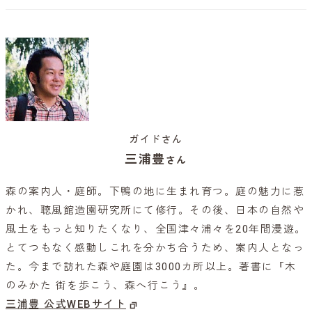
ガイドさん
三浦豊
さん
森の案内人・庭師。下鴨の地に生まれ育つ。庭の魅力に惹
かれ、聴風館造園研究所にて修行。その後、日本の自然や
風土をもっと知りたくなり、全国津々浦々を20年間漫遊。
とてつもなく感動しこれを分かち合うため、案内人となっ
た。今まで訪れた森や庭園は3000カ所以上。著書に『木
のみかた 街を歩こう、森へ行こう』。
三浦豊 公式WEBサイト