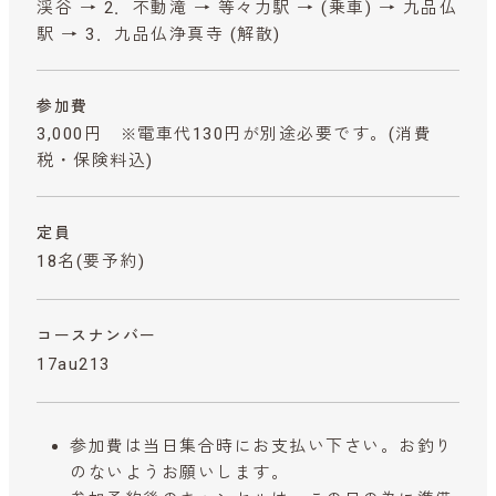
渓谷 → 2．不動滝 → 等々力駅 → (乗車) → 九品仏
駅 → 3．九品仏浄真寺 (解散)
参加費
3,000円 ※電車代130円が別途必要です。
(消費
税・保険料込)
定員
18名(要予約)
コースナンバー
17au213
参加費は当日集合時にお支払い下さい。お釣り
のないようお願いします。