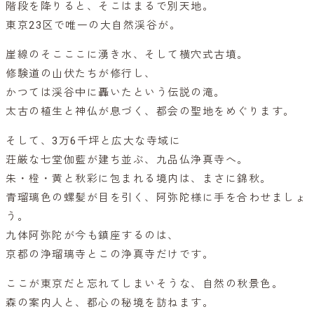
階段を降りると、そこはまるで別天地。
東京23区で唯一の大自然渓谷が。
崖線のそこここに湧き水、そして横穴式古墳。
修験道の山伏たちが修行し、
かつては渓谷中に轟いたという伝説の滝。
太古の植生と神仏が息づく、都会の聖地をめぐります。
そして、3万6千坪と広大な寺域に
荘厳な七堂伽藍が建ち並ぶ、九品仏浄真寺へ。
朱・橙・黄と秋彩に包まれる境内は、まさに錦秋。
青瑠璃色の螺髪が目を引く、阿弥陀様に手を合わせましょ
う。
九体阿弥陀が今も鎮座するのは、
京都の浄瑠璃寺とこの浄真寺だけです。
ここが東京だと忘れてしまいそうな、自然の秋景色。
森の案内人と、都心の秘境を訪ねます。