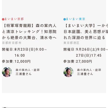
まいまい京都
まいまい東京
【将軍塚青龍殿】森の案内人
【まいまい大学】一か
と清涼トレッキング！知恩院
日本庭園、美と思想が
から絶景の大舞台、清水寺へ
れた深淵の世界に迫る
京都府京都市
東京都港区
開催日
8月23日(日)9:00～
開催日
9月26日(土)9:00
16:00
27日(日)17:45
参加費
12,000円
参加費
27,000円
森の案内人・庭師
森の案内人・庭師
三浦豊さん
三浦豊さん