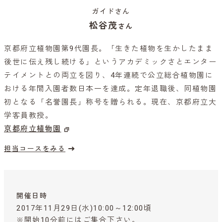
ガイドさん
松谷茂
さん
京都府立植物園第9代園長。「生きた植物を生かしたまま
後世に伝え残し続ける」というアカデミックさとエンター
テイメントとの両立を図り、4年連続で公立総合植物園に
おける年間入園者数日本一を達成。定年退職後、同植物園
初となる「名誉園長」称号を贈られる。現在、京都府立大
学客員教授。
京都府立植物園
担当コースをみる
開催日時
2017年11月29日(水)10:00～12:00頃
※開始10分前にはご集合下さい。