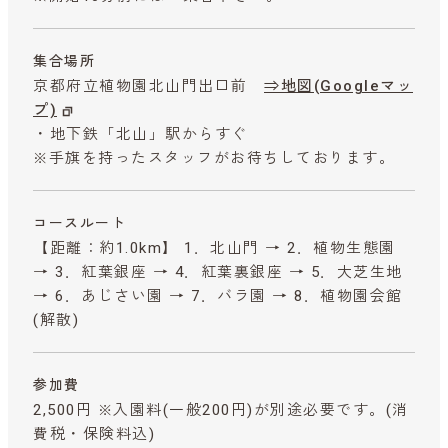
集合場所
京都府立植物園北山門出口前
⇒地図(Googleマッ
プ)
・地下鉄「北山」駅からすぐ
※手旗を持ったスタッフがお待ちしております。
コースルート
【距離：約1.0km】 1．北山門 → 2．植物生態園
→ 3．紅葉銀座 → 4．紅葉裏銀座 → 5．大芝生地
→ 6．あじさい園 → 7．バラ園 → 8．植物園会館
(解散)
参加費
2,500円 ※入園料(一般200円)が別途必要です。
(消
費税・保険料込)