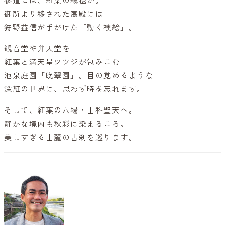
参道には、紅葉の絨毯が。
御所より移された宸殿には
狩野益信が手がけた「動く襖絵」。
観音堂や弁天堂を
紅葉と満天星ツツジが包みこむ
池泉庭園「晩翠園」。目の覚めるような
深紅の世界に、思わず時を忘れます。
そして、紅葉の穴場・山科聖天へ。
静かな境内も秋彩に染まるころ。
美しすぎる山麓の古刹を巡ります。