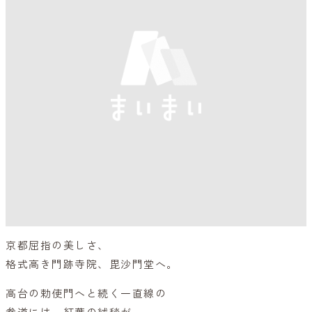
京都屈指の美しさ、
格式高き門跡寺院、毘沙門堂へ。
高台の勅使門へと続く一直線の