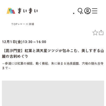
TOP
コース詳細
12月1日(金)13:30～16:00
【毘沙門堂】紅葉と満天星ツツジが包みこむ、美しすぎる山
麓の古刹めぐり
～参道には紅葉の絨毯、動く襖絵、朱に染まる池泉庭園、穴場の隠れ古寺
まで～