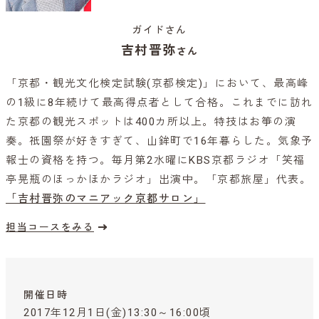
ガイドさん
吉村晋弥
さん
「京都・観光文化検定試験(京都検定)」において、最高峰
の1級に8年続けて最高得点者として合格。これまでに訪れ
た京都の観光スポットは400カ所以上。特技はお箏の演
奏。祇園祭が好きすぎて、山鉾町で16年暮らした。気象予
報士の資格を持つ。毎月第2水曜にKBS京都ラジオ「笑福
亭晃瓶のほっかほかラジオ」出演中。「京都旅屋」代表。
「吉村晋弥のマニアック京都サロン」
担当コースをみる
開催日時
2017年12月1日(金)13:30～16:00頃