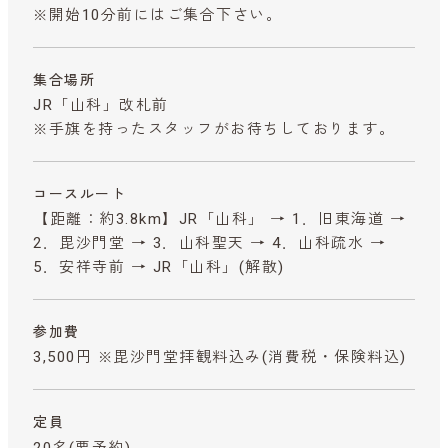
※開始10分前にはご集合下さい。
集合場所
JR「山科」改札前
※手旗を持ったスタッフがお待ちしております。
コースルート
【距離：約3.8km】JR「山科」 → 1．旧東海道 →
2．毘沙門堂 → 3．山科聖天 → 4．山科疏水 →
5．安祥寺前 → JR「山科」(解散)
参加費
3,500円 ※毘沙門堂拝観料込み
(消費税・保険料込)
定員
20名(要予約)