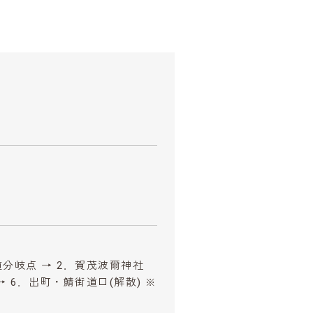
道分岐点 → 2．賀茂波爾神社
→ 6．出町・鯖街道口(解散) ※