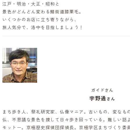
江戸・明治・大正・昭和と
景色がどんどん変わる鯖街道膝栗毛。
いくつかのお店に立ち寄りながら、
旅人気分で、洛中を目指しましょう！
ガイドさん
宇野通
さん
まち歩き人、祭礼研究家、仏像マニア。古いもの、変なも
仏、不思議な景色を捜して日々歩き回っている。難しい話
モットー。京極歴史探偵団探偵長。京極学区まちづくり委