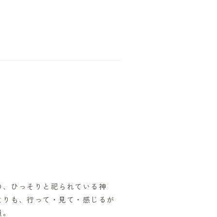
の、ひっそりと祀られている神
よりも、行って・見て・感じるが
員。