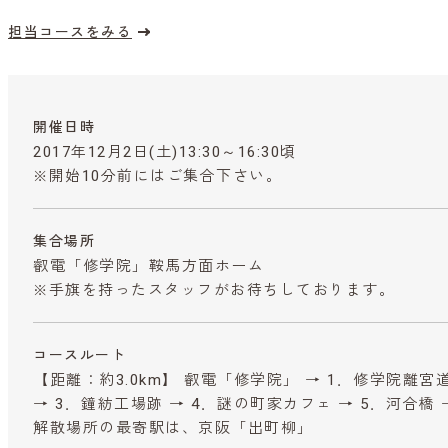
担当コースをみる
開催日時
2017年12月2日(土)13:30～16:30頃
※開始10分前にはご集合下さい。
集合場所
叡電「修学院」鞍馬方面ホーム
※手旗を持ったスタッフがお待ちしております。
コースルート
【距離：約3.0km】 叡電「修学院」 → 1．修学院離宮
→ 3．鐘紡工場跡 → 4．謎の町家カフェ → 5．河合橋 
解散場所の最寄駅は、京阪「出町柳」