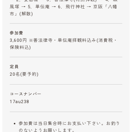
風塚 → 5．単伝庵 → 6．飛行神社 → 京阪「八幡
市」(解散)
参加費
3,600円 ※善法律寺・単伝庵拝観料込み
(消費税・
保険料込)
定員
20名(要予約)
コースナンバー
17au238
参加費は当日集合時にお支払い下さい。お釣り
のないようお願いします。