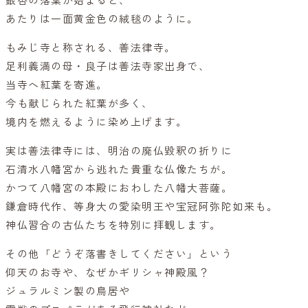
銀杏の落葉が始まると、
あたりは一面黄金色の絨毯のように。
もみじ寺と称される、善法律寺。
足利義満の母・良子は善法寺家出身で、
当寺へ紅葉を寄進。
今も献じられた紅葉が多く、
境内を燃えるように染め上げます。
実は善法律寺には、明治の廃仏毀釈の折りに
石清水八幡宮から逃れた貴重な仏像たちが。
かつて八幡宮の本殿におわした八幡大菩薩。
鎌倉時代作、等身大の愛染明王や宝冠阿弥陀如来も。
神仏習合の古仏たちを特別に拝観します。
その他「どうぞ落書きしてください」という
仰天のお寺や、なぜかギリシャ神殿風？
ジュラルミン製の鳥居や