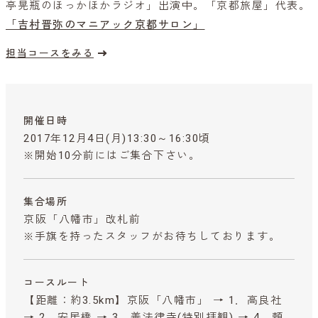
亭晃瓶のほっかほかラジオ」出演中。「京都旅屋」代表。
「吉村晋弥のマニアック京都サロン」
担当コースをみる
開催日時
2017年12月4日(月)13:30～16:30頃
※開始10分前にはご集合下さい。
集合場所
京阪「八幡市」改札前
※手旗を持ったスタッフがお待ちしております。
コースルート
【距離：約3.5km】京阪「八幡市」 → 1．高良社
→ 2．安居橋 → 3．善法律寺(特別拝観) → 4．頼