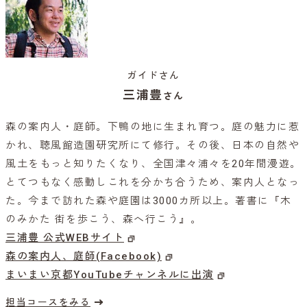
ガイドさん
三浦豊
さん
森の案内人・庭師。下鴨の地に生まれ育つ。庭の魅力に惹
かれ、聴風館造園研究所にて修行。その後、日本の自然や
風土をもっと知りたくなり、全国津々浦々を20年間漫遊。
とてつもなく感動しこれを分かち合うため、案内人となっ
た。今まで訪れた森や庭園は3000カ所以上。著書に『木
のみかた 街を歩こう、森へ行こう』。
三浦豊 公式WEBサイト
森の案内人、庭師(Facebook)
まいまい京都YouTubeチャンネルに出演
担当コースをみる