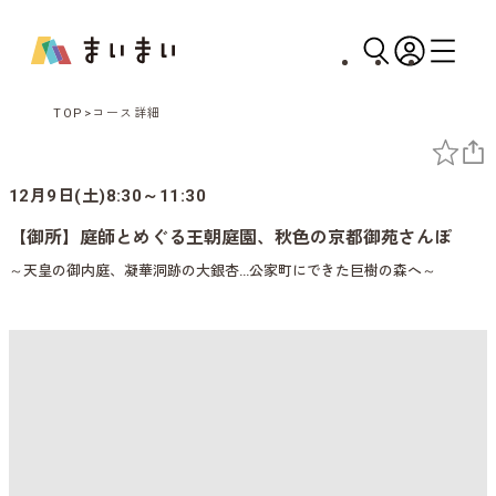
TOP
コース詳細
12月9日(土)8:30～11:30
【御所】庭師とめぐる王朝庭園、秋色の京都御苑さんぽ
～天皇の御内庭、凝華洞跡の大銀杏…公家町にできた巨樹の森へ～