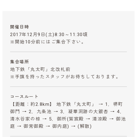
開催日時
2017年12月9日(土)8:30～11:30頃
※開始10分前にはご集合下さい。
集合場所
地下鉄「丸太町」北改札前
※手旗を持ったスタッフがお待ちしております。
コースルート
【距離：約2.8km】 地下鉄「丸太町」 → 1．堺町
御門 → 2．九条池 → 3．凝華洞跡の大銀杏 → 4．
清水谷家の椋 → 5．御所(紫宸殿 → 清涼殿 → 御池
庭 → 御常御殿 → 御内庭) → (解散)