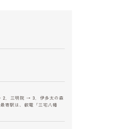
 2．三明院 → 3．伊多太の森
所の最寄駅は、叡電「三宅八幡