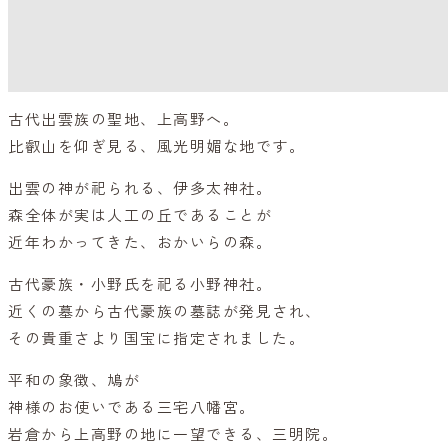
古代出雲族の聖地、上高野へ。
比叡山を仰ぎ見る、風光明媚な地です。
出雲の神が祀られる、伊多太神社。
森全体が実は人工の丘であることが
近年わかってきた、おかいらの森。
古代豪族・小野氏を祀る小野神社。
近くの墓から古代豪族の墓誌が発見され、
その貴重さより国宝に指定されました。
平和の象徴、鳩が
神様のお使いである三宅八幡宮。
岩倉から上高野の地に一望できる、三明院。