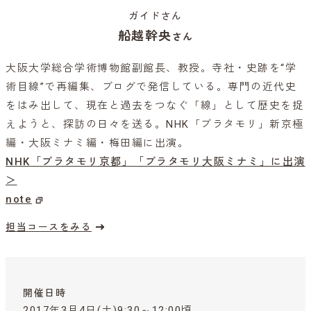
ガイドさん
船越幹央
さん
大阪大学総合学術博物館副館長、教授。寺社・史跡を“学
術目線”で再編集、ブログで発信している。専門の近代史
をはみ出して、現在と過去をつなぐ「線」として歴史を捉
えようと、探訪の日々を送る。NHK「ブラタモリ」新京極
編・大阪ミナミ編・梅田編に出演。
NHK「ブラタモリ京都」
「ブラタモリ大阪ミナミ」に出演
＞
note
担当コースをみる
開催日時
2017年3月4日(土)9:30～12:00頃