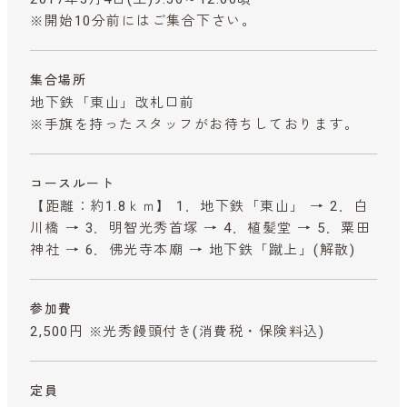
※開始10分前にはご集合下さい。
集合場所
地下鉄「東山」改札口前
※手旗を持ったスタッフがお待ちしております。
コースルート
【距離：約1.8ｋｍ】 1．地下鉄「東山」 → 2．白
川橋 → 3．明智光秀首塚 → 4．植髪堂 → 5．粟田
神社 → 6．佛光寺本廟 → 地下鉄「蹴上」(解散)
参加費
2,500円 ※光秀饅頭付き
(消費税・保険料込)
定員