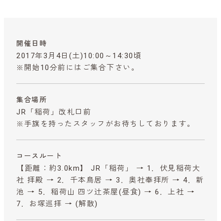
開催日時
2017年3月4日(土)10:00～14:30頃
※開始10分前にはご集合下さい。
集合場所
JR「稲荷」改札口前
※手旗を持ったスタッフがお待ちしております。
コースルート
【距離：約3.0km】 JR「稲荷」 → 1．伏見稲荷大
社 拝殿 → 2．千本鳥居 → 3．奥社奉拝所 → 4．新
池 → 5．稲荷山 四ツ辻茶屋(昼食) → 6．上社 →
7．お塚巡拝 → (解散)