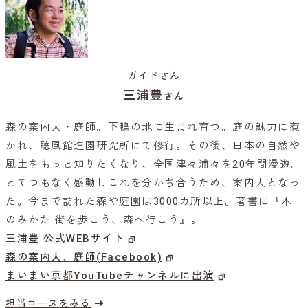
ガイドさん
三浦豊
さん
森の案内人・庭師。下鴨の地に生まれ育つ。庭の魅力に惹
かれ、聴風館造園研究所にて修行。その後、日本の自然や
風土をもっと知りたくなり、全国津々浦々を20年間漫遊。
とてつもなく感動しこれを分かち合うため、案内人となっ
た。今まで訪れた森や庭園は3000カ所以上。著書に『木
のみかた 街を歩こう、森へ行こう』。
三浦豊 公式WEBサイト
森の案内人、庭師(Facebook)
まいまい京都YouTubeチャンネルに出演
担当コースをみる