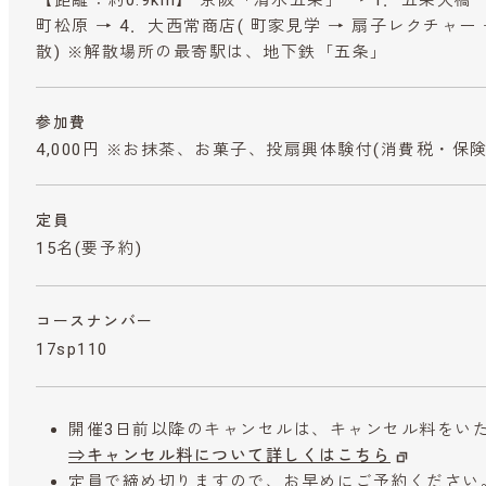
町松原 → 4．大西常商店( 町家見学 → 扇子レクチャー →
散) ※解散場所の最寄駅は、地下鉄「五条」
参加費
4,000円 ※お抹茶、お菓子、投扇興体験付
(消費税・保険
定員
15名(要予約)
コースナンバー
17sp110
開催3日前以降のキャンセルは、キャンセル料をい
⇒キャンセル料について詳しくはこちら
定員で締め切りますので、お早めにご予約ください