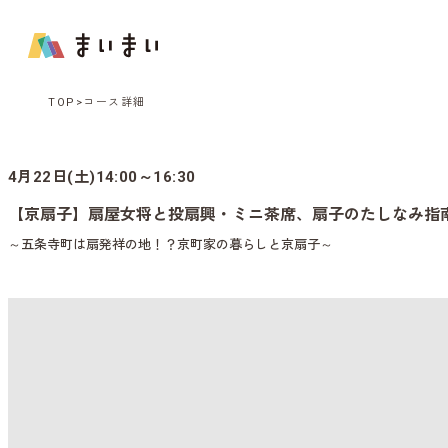
TOP
コース詳細
4月22日(土)14:00～16:30
【京扇子】扇屋女将と投扇興・ミニ茶席、扇子のたしなみ指
～五条寺町は扇発祥の地！？京町家の暮らしと京扇子～