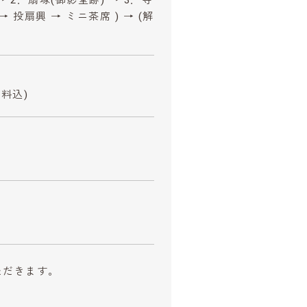
 投扇興 → ミニ茶席 ) → (解
料込)
ただきます。
。