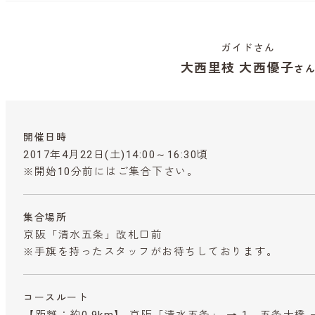
ガイドさん
大西里枝 大西優子
さ
開催日時
2017年4月22日(土)14:00～16:30頃
※開始10分前にはご集合下さい。
集合場所
京阪「清水五条」改札口前
※手旗を持ったスタッフがお待ちしております。
コースルート
【距離：約0.9km】 京阪「清水五条」 → 1．五条大橋 →