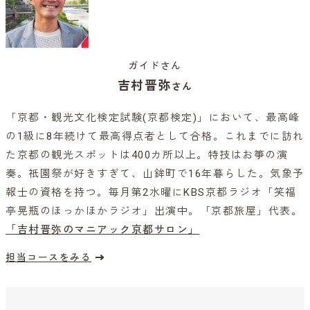
ガイドさん
吉村晋弥
さん
「京都・観光文化検定試験(京都検定)」において、最高峰
の1級に8年続けて最高得点者として合格。これまでに訪れ
た京都の観光スポットは400カ所以上。特技はお箏の演
奏。祇園祭が好きすぎて、山鉾町で16年暮らした。気象予
報士の資格を持つ。毎月第2水曜にKBS京都ラジオ「笑福
亭晃瓶のほっかほかラジオ」出演中。「京都旅屋」代表。
「吉村晋弥のマニアック京都サロン」
担当コースをみる