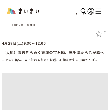
TOP
コース詳細
4月29日(土)9:30～12:00
【大原】青苔きらめく東洋の宝石箱、三千院から乙が森へ
～平安の美仏、里に伝わる悲恋の伝説、石楠花が彩る山里さんぽ～