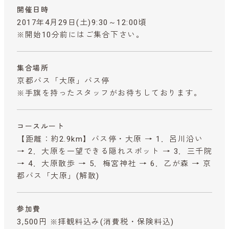
開催日時
2017年4月29日(土)9:30～12:00頃
※開始10分前にはご集合下さい。
集合場所
京都バス「大原」バス停
※手旗を持ったスタッフがお待ちしております。
コースルート
【距離：約2.9km】バス停・大原 → 1．呂川沿い
→ 2．大原を一望できる隠れスポット → 3．三千院
→ 4．大原散歩 → 5．梅宮神社 → 6．乙が森 → 京
都バス「大原」(解散)
参加費
3,500円 ※拝観料込み
(消費税・保険料込)