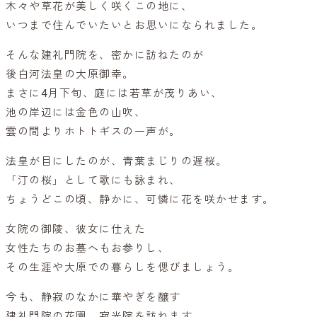
木々や草花が美しく咲くこの地に、
いつまで住んでいたいとお思いになられました。
そんな建礼門院を、密かに訪ねたのが
後白河法皇の大原御幸。
まさに4月下旬、庭には若草が茂りあい、
池の岸辺には金色の山吹、
雲の間よりホトトギスの一声が。
法皇が目にしたのが、青葉まじりの遅桜。
「汀の桜」として歌にも詠まれ、
ちょうどこの頃、静かに、可憐に花を咲かせます。
女院の御陵、彼女に仕えた
女性たちのお墓へもお参りし、
その生涯や大原での暮らしを偲びましょう。
今も、静寂のなかに華やぎを醸す
建礼門院の花園、寂光院を訪ねます。