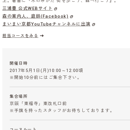
上。著書に『木のみかた 街を歩こう、森へ行こう』。
三浦豊 公式WEBサイト
森の案内人、庭師(Facebook)
まいまい京都YouTubeチャンネルに出演
担当コースをみる
開催日時
2017年5月1日(月)10:00～12:00頃
※開始10分前にはご集合下さい。
集合場所
京阪「東福寺」東改札口前
※手旗を持ったスタッフがお待ちしております。
コースルート