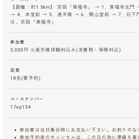
【距離：約1.5km】 京阪「東福寺」 → 1．東福寺北門 
→ 4．本堂前 → 5．通天橋 → 6．開山堂前 → 7．日下
は、京阪「東福寺」
参加費
3,000円 ※通天橋拝観料込み
(消費税・保険料込)
定員
18名(要予約)
コースナンバー
17sp134
参加費は当日集合時にお支払い下さい。お釣りのな
参加予約後のキャンセルは、この日の為に準備を重