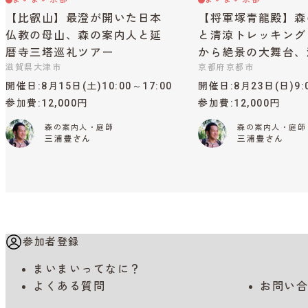
【比叡山】最澄が開いた日本
【将軍塚青龍殿】森
仏教の母山、森の案内人と延
と清涼トレッキング
暦寺三塔巡礼ツアー
から絶景の大舞台、
滋賀県大津市
京都府京都市
開催日
8月15日(土)10:00～17:00
開催日
8月23日(日)9:
参加費
12,000円
参加費
12,000円
森の案内人・庭師
森の案内人・庭師
三浦豊さん
三浦豊さん
参加者登録
まいまいってなに？
よくある質問
お問い合