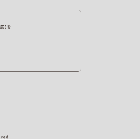
度)を
rved.