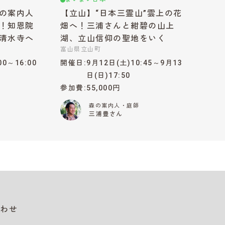
の案内人
【立山】“日本三霊山”雲上の花
！知恩院
畑へ！三浦さんと紺碧の山上
清水寺へ
湖、立山信仰の聖地をいく
富山県立山町
00～16:00
開催日
9月12日(土)10:45～9月13
日(日)17:50
参加費
55,000円
森の案内人・庭師
三浦豊さん
わせ