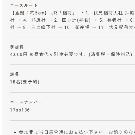
コースルート
【距離：約5km】 JR「稲荷」 → 1．伏見稲荷大社 拝殿
社 → 4．熊鷹社 → 2．四ッ辻(昼食) → 5．長者社 →
社 → 8．三の峰下社 → 10．御産場 → 11．伏見稲荷大
参加費
4,000円 ※昼食代が別途必要です。
(消費税・保険料込)
定員
18名(要予約)
コースナンバー
17sp136
参加費は当日集合時にお支払い下さい。お釣りのな