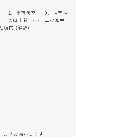
 → 2．稲荷奥宮 → 3．神宝神
 6．一の峰上社 → 7．二の峰中
社境内 (解散)
いようお願いします。