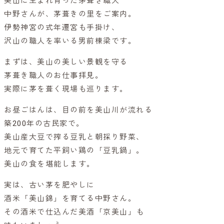
美山に生まれ育った茅葺き職人
中野さんが、茅葺きの里をご案内。
伊勢神宮の式年遷宮も手掛け、
沢山の職人を率いる男前棟梁です。
まずは、美山の美しい景観を守る
茅葺き職人のお仕事拝見。
実際に茅を葺く現場も巡ります。
お昼ごはんは、目の前を美山川が流れる
築200年の古民家で。
美山産大豆で搾る豆乳と朝採り野菜、
地元で育てた平飼い鶏の「豆乳鍋」。
美山の食を堪能します。
実は、古い茅を肥やしに
酒米「美山錦」を育てる中野さん。
その酒米で仕込んだ美酒「京美山」も