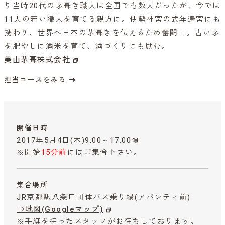
り当時20代の茅葺き職人は全国でも数人だったが、今では
11人の若い職人を育てる親方に。伊勢神宮の式年遷宮にも
携わり、世界へ日本の茅葺きを伝えるため奮闘中。古い茅
を肥やしに酒米を育て、酒づくりにも励む。
美山茅葺株式会社
担当コースをみる
開催日時
2017年5月4日(木)9:00～17:00頃
※開始
15分前
にはご集合下さい。
集合場所
JR京都駅八条口団体バス乗り場(アバンティ前)
⇒地図(Googleマップ)
※手旗を持ったスタッフがお待ちしております。