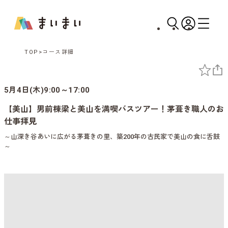
TOP
コース詳細
5月4日(木)9:00～17:00
【美山】男前棟梁と美山を満喫バスツアー！茅葺き職人のお
仕事拝見
～山深き谷あいに広がる茅葺きの里、築200年の古民家で美山の食に舌鼓
～