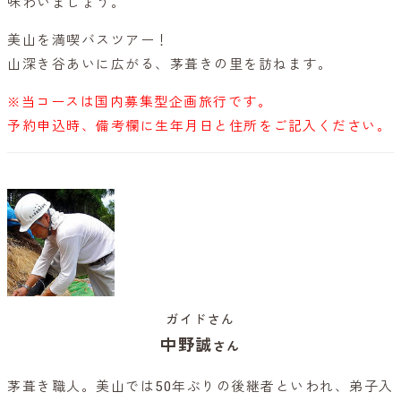
味わいましょう。
美山を満喫バスツアー！
山深き谷あいに広がる、茅葺きの里を訪ねます。
※当コースは国内募集型企画旅行です。
予約申込時、備考欄に生年月日と住所をご記入ください。
ガイドさん
中野誠
さん
茅葺き職人。美山では50年ぶりの後継者といわれ、弟子入