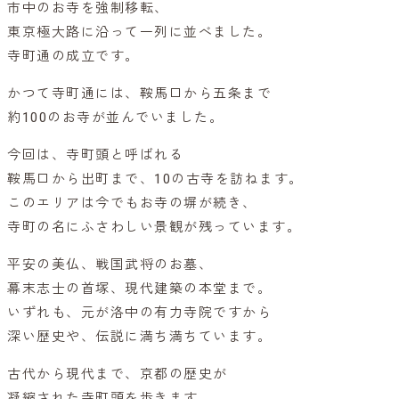
市中のお寺を強制移転、
東京極大路に沿って一列に並べました。
寺町通の成立です。
かつて寺町通には、鞍馬口から五条まで
約100のお寺が並んでいました。
今回は、寺町頭と呼ばれる
鞍馬口から出町まで、10の古寺を訪ねます。
このエリアは今でもお寺の塀が続き、
寺町の名にふさわしい景観が残っています。
平安の美仏、戦国武将のお墓、
幕末志士の首塚、現代建築の本堂まで。
いずれも、元が洛中の有力寺院ですから
深い歴史や、伝説に満ち満ちています。
古代から現代まで、京都の歴史が
凝縮された寺町頭を歩きます。