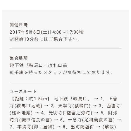
開催日時
2017年5月6日(土)14:00～17:00頃
※開始10分前にはご集合下さい。
集合場所
地下鉄「鞍馬口」改札口前
※手旗を持ったスタッフがお待ちしております。
コースルート
【距離：約1.5km】 地下鉄「鞍馬口」 → 1．上善
寺(鞍馬口地蔵) → 2．天寧寺(額縁門) → 3．西園寺
(槌止地蔵) → 4．光明寺( 抱留之弥陀) → 5．阿弥
陀寺(織田信長の墓) → 6．十念寺(足利義教の墓) →
7．本満寺(御土居跡) → 8．出町商店街 → (解散)